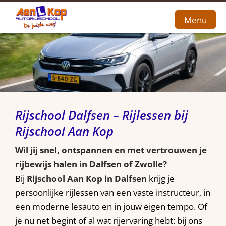
Menu
Home
Over ons
Tarieven
Rijschool Dalfsen – Rijlessen bij
Contact
Rijschool Aan Kop
Wil jij snel, ontspannen en met vertrouwen je
rijbewijs halen in Dalfsen of Zwolle?
Bij
Rijschool Aan Kop in Dalfsen
krijg je
persoonlijke rijlessen van een vaste instructeur, in
een moderne lesauto en in jouw eigen tempo. Of
je nu net begint of al wat rijervaring hebt: bij ons